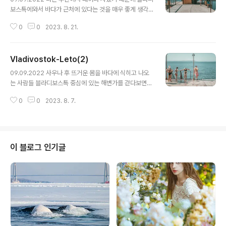
보스톡에와서 바다가 근처에 있다는 것을 매우 좋게 생각
하고 있다. 시내로 나오면 거의 어느 곳이든 조금만 걸으면
0
0
2023. 8. 21.
바다가 있다. 백사장이 아니라 자갈해변이긴 하지만 그래
도 나름의 운치가 있다. 해변공원은 2016년 처음 여기 출
장을 왔을 때 보다 즐길 거리가 많이 생겼다. 개인적으로는
Vladivostok-Leto(2)
8월말 9월 초가 블라디보스톡에서 가장 멋진? 휴가를 보
글 내용
낼 수 있는 시기가 아닌가 생각한다.
09.09.2022 사우나 후 뜨거운 몸을 바다에 식히고 나오
는 사람들 블라디보스톡 중심에 있는 해변가를 걷다보면
사우나가 나온다. 사우나 입구 바로 앞에 바다가 있기 때문
0
0
2023. 8. 7.
에 사우나에서 몸을 지진 사람들이 곧 바로 바다로 뛰어든
다. 여기는 가격이 조금 저렴해서 할머니 할아버지 등 나이
가 드신 분들이 주로 사용하는 곳인데 날씨가 따뜻하다보
니 젊은 사람들도 근처에서 선탠을 즐기다가 해수욕을 하
기도 한다. 사진을 찍다보면 같은 조건으로 촬영함에도 불
이 블로그 인기글
구하고 다른 색감의 보정본들이 나올 경우가 있다. 그럴 경
우에 나는 한 걸음 물러서 라이브러리를 켠 다음 여러 사진
들 중 가장 눈에 띄는 사진을 선택하고 그 사진의 설정을 복
사하여 내가 그 날 촬영한 결과물에 동일하게 적용을 시키
고 보정을 시작한다. 그렇게 하면 매..