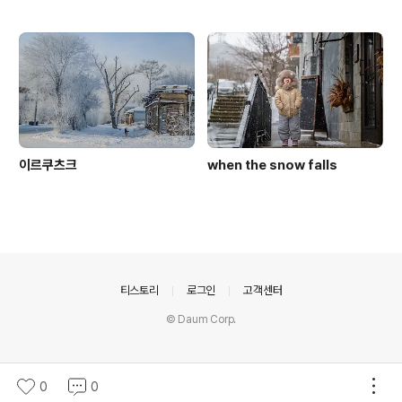
이르쿠츠크
when the snow falls
의안내
티스토리
로그인
고객센터
© Daum Corp.
0
0