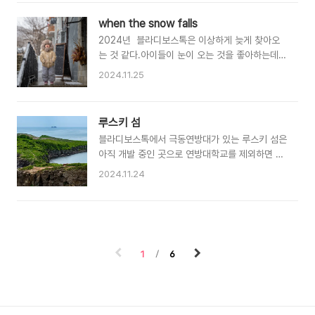
었다. 현지에서 이야기하기로는 12월~1월 동안 서
서히 얼어붙기 시작하면서5월까지 얼어있는 상태
when the snow falls
가 유지된다고 한다. 영하 35도의 추위는 정말 살
2024년 블라디보스톡은 이상하게 늦게 찾아오
벌했다 거리에 돌아다니는 사람이 거의 없었으며
는 것 같다.아이들이 눈이 오는 것을 좋아하는데
숨을 쉬는 동안 입김이 눈썹에 맺혀 바로 얼어붙었
11월이 다 끝나가는 시점에서 아직 눈이 오질 않고
다. 길을 가는 동안 중간중간 영업하는 가게에 들
2024.11.25
있다.나는 부산 출신에다가 운 좋게 군 생활도 부
러 몸을 녹혀야 했다. 러시아에서 눈은 생각보다
산에서 하다보니 눈에 대한 긍정적인 이미지가 많
잘 뭉쳐지지 않는다아마 너무 추워서 그런 것 같
다마치 전설의 포켓몬을 보는 듯한?(심지어 모스
다. 눈을 뭉치려면 살짝 녹아야하는데 너무 추워서
루스키 섬
크바에서 6년 동안 살면서 실컨 눈 구경을 했음에
녹지 않기 때문이다 @_@그리고 한국과는 다르게
블라디보스톡에서 극동연방대가 있는 루스키 섬은
도 말이다 ㅎㅎ )물론 눈이오면 길도 얼어붙고 산
눈 결정이 그대로 보인다이건 정말 색다른..
아직 개발 중인 곳으로 연방대학교를 제외하면 들
동네 고바위가 많은 블라디보스톡에서는 다니기가
어선 것이 별로 없다. 위에 사진은 여기 있는 한국
많이 힘들어지겠지만 아이들이 함박눈을 맞으며
2024.11.24
인들이 붙인 별명이 한반도(북한) 섬이다우리나라
뛰어다니는 사진을 찍을 수 있어서 좋다.사실 이런
지도의 북한의 부분을 닮았기 때문ㅎㅎ 트래킹코
사진을 찍기기까지 엄청난 시간과 노력이 필요했
스는 그렇게 길지 않은데(40분 정도) 트래킹을 하
다. 1. 주말에 눈이와야 할것 러시아의 겨울은 해가
다보면새들이나 개구리 야생의 뱀 여우 등을 볼 수
엄청 짧기 때문에 퇴근시간에는 어두워져 촬영하
있다. 블라디보스톡은 9월 말까지는 날씨가 꽤나
기가 어렵다.2. 아침 일찍 일어나서 창밖을..
1
6
좋기 때문에 주말 등 지인들과 같이 루스키섬으로
이동해서 숯불고기도 해먹고 서핑을 즐기기도 한
다. 자연 속에서 편히 시간을 보내는 여유를 즐길
수 있다는 것은 러시아에서의 큰 장점이다