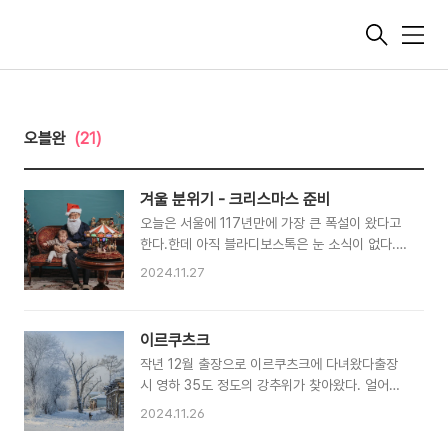
메
뉴
오블완
(21)
겨울 분위기 - 크리스마스 준비
오늘은 서울에 117년만에 가장 큰 폭설이 왔다고
한다.한데 아직 블라디보스톡은 눈 소식이 없다.
할로윈이 끝나고 다들 크리스마스 맞이를 시작하
2024.11.27
고 있는 것 같다위 사진은 애기들이 태어나서 매년
맞이하는 크리스마스 사진을 촬영한 것이다올해는
어떤 컨셉으로 촬영할지 고민 중이다. 우리집에는
이르쿠츠크
겨울에 유독 가족 행사가 많은 것 같다12월 부터
작년 12월 출장으로 이르쿠츠크에 다녀왔다출장
내 생일, 크리스마스, 새해, 1월에는 둘째 생일, 첫
시 영하 35도 정도의 강추위가 찾아왔다. 얼어붙
째 생일 추운 겨울이지만 가족들과 따뜻하게 보낼
은 바이칼 호수를 볼 수 있을까? 라는 생각을 했었
수 있는 행사들이 있어기분이 좋다 모두들 따뜻한
2024.11.26
는데아쉽게도 바이칼 호수는 얼어가는 과정에 있
겨울 되길 바랍니다 :)