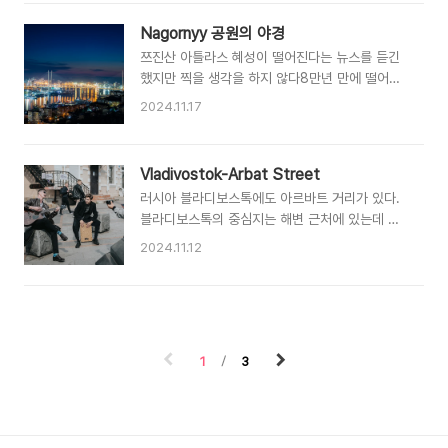
지도의 북한의 부분을 닮았기 때문ㅎㅎ 트래킹코
잘 뭉쳐지지 않는다아마 너무 추워서 그런 것 같
스는 그렇게 길지 않은데(40분 정도) 트래킹을 하
다. 눈을 뭉치려면 살짝 녹아야하는데 너무 추워서
Nagornyy 공원의 야경
다보면새들이나 개구리 야생의 뱀 여우 등을 볼 수
녹지 않기 때문이다 @_@그리고 한국과는 다르게
쯔진산 아틀라스 혜성이 떨어진다는 뉴스를 듣긴
있다. 블라디보스톡은 9월 말까지는 날씨가 꽤나
눈 결정이 그대로 보인다이건 정말 색다른..
했지만 찍을 생각을 하지 않다8만년 만에 떨어지
좋기 때문에 주말 등 지인들과 같이 루스키섬으로
는 혜성이라고 하길래..하며 어디한번! 찍어볼까
이동해서 숯불고기도 해먹고 서핑을 즐기기도 한
2024.11.17
하고 나섰다가3번의 도전을 다 실패하고 말았
다. 자연 속에서 편히 시간을 보내는 여유를 즐길
다. 구름과 광해... ㅠㅠ 평소에 야경이나 풍경 사
수 있다는 것은 러시아에서의 큰 장점이다
진 촬영을 잘 하지 않다보니 무지에서 발생한 일
Vladivostok-Arbat Street
들... 여튼 촬영을 한 장소는 블라디보스톡의 나고
러시아 블라디보스톡에도 아르바트 거리가 있다.
르니 공원이라는 곳으로최근 정비를 하면서 많은
블라디보스톡의 중심지는 해변 근처에 있는데 해
시민들이 방문한다. 다만 언덕이 꽤나 높아 택시를
변공원으로 가는 길목에 아르바트 거리가 있다.모
타고 이동해야 하며꼭데기에는 바람이 매섭게 불
2024.11.12
스크바의 아르바트 거리와 비교하면 손색이 있지
어 도심에 비해 많이 춥다. 야간 촬영이다보니 따
만 많은 사람들이 모이는 곳이다. 언덕에서 정면
뜻한 녹차라떼를 들고 등반 시작~ 첫 날은 슈퍼문
으로 보이는 바다와 거리 중심에 설치되어 있는 분
이 있어 같이 촬영하면 좋겠다 싶었는데.... 갑자기
수들로 여름에는 정말 시원한 느낌을 준다. 한참
구름이 엄창 나게 끼기 시작했다.두번째 도전은 출
블라디보스톡이 '가장 가까운 유럽'으로 많은 사람
발과 동시에 비가 내렸고..세번째의 경우는..
1
3
들이 방문 했을 때는 정말 발 디딜틈 없이 사람이
많았다.심지어 블라디보스톡 출장 중에 러시아인
보다 한국인을 더 많이 보고 갔었다. 아르바트거
리에는 많은 사람들이 모인다. 그림을 그리는 사