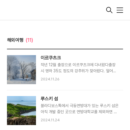
메
뉴
해외여행
(11)
이르쿠츠크
작년 12월 출장으로 이르쿠츠크에 다녀왔다출장
시 영하 35도 정도의 강추위가 찾아왔다. 얼어붙
은 바이칼 호수를 볼 수 있을까? 라는 생각을 했었
2024.11.26
는데아쉽게도 바이칼 호수는 얼어가는 과정에 있
었다. 현지에서 이야기하기로는 12월~1월 동안 서
서히 얼어붙기 시작하면서5월까지 얼어있는 상태
루스키 섬
가 유지된다고 한다. 영하 35도의 추위는 정말 살
블라디보스톡에서 극동연방대가 있는 루스키 섬은
벌했다 거리에 돌아다니는 사람이 거의 없었으며
아직 개발 중인 곳으로 연방대학교를 제외하면 들
숨을 쉬는 동안 입김이 눈썹에 맺혀 바로 얼어붙었
어선 것이 별로 없다. 위에 사진은 여기 있는 한국
다. 길을 가는 동안 중간중간 영업하는 가게에 들
2024.11.24
인들이 붙인 별명이 한반도(북한) 섬이다우리나라
러 몸을 녹혀야 했다. 러시아에서 눈은 생각보다