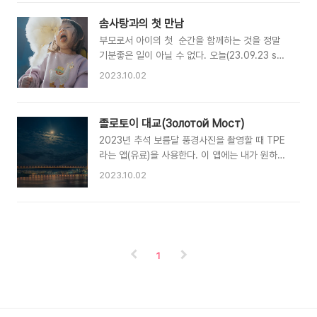
려 가지고간 망원렌즈 였는데... 열심히 동물만 촬
영한 것 같다. 최대한 야생에서 마주친 느낌으로
솜사탕과의 첫 만남
촬영을 해보려고 했다. 마치 나무 아래에서 나를
부모로서 아이의 첫 순간을 함께하는 것을 정말
잡아먹으려는 그런 느낌이 아닌가!? 아닐려나...
기분좋은 일이 아닐 수 없다. 오늘(23.09.23 sat)
보정하는 중에 표범의 눈이 푸른 빛이 도는 것이
은 다 같이 블라디보스톡 호랑이의 날로 행사를 보
정말 신기했다.
2023.10.02
러 센터에 갔다가 생각보다 행사준비가 안되어 있
어 약 1년만에? 달자봇 수리조선소 인근의 해안
공원으로 놀러갔다.놀이터가 잘되어있는데 애들이
졸로토이 대교(Золотой Мост)
놀면서 뜨거운 햇살을 피할 곳이 거의 없다는 것이
2023년 추석 보름달 풍경사진을 촬영할 때 TPE
단점이다(공원에 대한 설명은 각설하고) 사실 루나
라는 앱(유료)을 사용한다. 이 앱에는 내가 원하는
가 좀 더 크면 새하얀 솜사탕을 활용하여 찍고 싶
위치에서 일출, 일몰, 월출, 월몰 방향과 시간을 파
은 사진이 있어 한번 시도 해보려고 하다가...아직
2023.10.02
악할 수 있다. 작년 가을쯤 저녁시간 무렵 졸로토
루나의 협조를 받기는 이르구나 싶어 포기하는 찰
이 모스트(금각교) 위에 떠있는 것이 생각이나, 한
나, 루나가 솜사탕 가게를 보고 솜사탕이 신기한지
번 확인해보니 아래와 같이 보름달이 8시경 다리
먹어보고 싶다고 가판 앞에서 한동안 솜사탕을 쳐
위를 지나는 것을 알게되었다. 갈수있는 위치 중에
다보고 있어, 처음으로 솜사탕을 구매했다. 솜사
서 가장 다리 중앙으로 접근할 수 있는 곳은 블라
탕은 달콤하고 폭신해서 ..
1
디보스톡 여객터미널 항구였다. 도착하니 구름에
달이 가려 촬영이 불가능 할것으로 보였으나.. 다
행이 시간이 지나 달이 대교 중앙에 위치할 때즈음
구름이 지나가 무사히 촬영을 할 수 있었다. 풍경