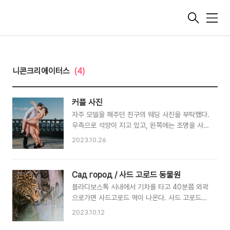
메
뉴
니콘크리에이터스
(4)
커플 사진
자주 모델을 해주던 친구의 웨딩 사진을 부탁했다.
우측으로 석양이 지고 있고, 왼쪽에는 조명을 사용
하였다.(Godox ad600pro 1/1) 1번 사진이 사
2023.10.26
실 인물에 집중이 되어 베스트라고 생각하지만 2
번 사진의 경우는 블라디보스톡의 상징 중 하나인
졸로토이 대교가 나와있어 의미가 있는 것 같다.
Сад город / 사드 고로드 동물원
블라디보스톡 시내에서 기차를 타고 40분쯤 외곽
으로가면 사드고로드 역이 나온다. 사드 고로드역
근처에는 작은 동물원이 있다. 큰 동물원은 아니지
2023.10.12
만 있을 동물은 다 있는 것 같다. 딸 아이를 찍어주