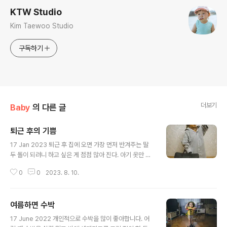
KTW Studio
Kim Taewoo Studio
구독하기
더보기
Baby
의 다른 글
퇴근 후의 기쁨
글 내용
17 Jan 2023 퇴근 후 집에 오면 가장 먼저 반겨주는 딸
두 돌이 되려니 하고 싶은 게 점점 많아 진다. 아기 옷만 입
히다가 얼마전에 입던 티셔츠를 원피스처럼 만들어서 입혔
0
0
2023. 8. 10.
는데 그게 마음에 들었는지 가끔 내 옷이나 와이프 옷을 입
으려고 한다. 벗어둔 와이셔츠를 입고는 내 출근 가방을 들
고 포즈를 취한다. 보통 카메라를 거실 컴퓨터 책상 근처에
여름하면 수박
놔두고 있어 후다닥 달려가 찍었다. 아빠 눈에는 그저 귀여
글 내용
운 딸이다 어릴 때 보던 동화책 느낌을 주고 싶어 약간 살구
17 June 2022 개인적으로 수박을 많이 좋아합니다. 어
빛 색감으로 보정을 해 보았다.