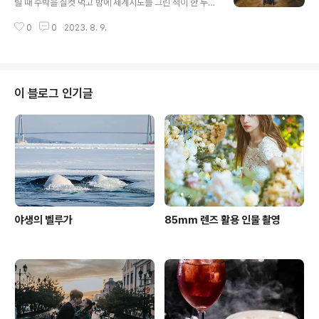
릴 때 수박을 실컷 먹고 밤에 세계지도를 그린 적이 한 두번
이 아니었던 것 같습니다. 하지만 아기 엄마는 수박이 마치
0
0
2023. 8. 9.
설탕물을 절여둔 종이를 씹는 느낌이 난다며 별로 좋아하
지 않습니다. 그래도 무더운 더위 속 수박을 너무 먹고 싶었
고, 아기도 수박을 좋아해서 한 통을 사버렸습니다. 그리고
는 이왕 수박을 샀으니 활용을 해보고 싶어 반 통은 그냥 화
채처럼 만들어 먹고 며칠 간 말린 뒤 모자를 만들었습니다.
이 블로그 인기글
하지만 수박이라 그런지 며칠을 말려도 끈끈함과 수분은
쉽게 사라지지 않더라구요. 촬영 뒤 깨끗하게 목욕했습니
다. 퀵보드를 타지는 못해도 균형을 잘 잡고 있는 18개월
딸래미가 너무 자랑스러웠습니다 낮에 촬영했지만 흐린 날
이라 고독스 ad600bm..
야생의 벨루가
85mm 렌즈 활용 인물 촬영