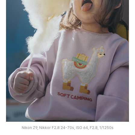
Nikon Z9, Nikkor F2.8 24-70s, ISO 64, F2.8, 1/1250s