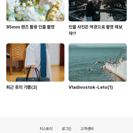
85mm 렌즈 활용 인물 촬영
인물 사진은 역광으로 촬영 해보
자!?
퇴근 후의 기쁨(2)
Vladivostok-Leto(1)
의안내
티스토리
로그인
고객센터