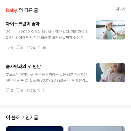
더보기
Baby
의 다른 글
아이스크림이 좋아
글 내용
29 June 2022 여름의 러시아는 해가 길다. 거의 저녁 1
0시가 되어야 해가 진다.퇴근 후 모처럼 날씨가 좋아 직장
에서 2정거장 정도 떨어진 공원으로 놀러갔다.2022년 블
6
0
2024. 10. 16.
라디보스톡의 여름은 그렇게 덥지 않았다. 계속 흐린날씨
가 이어져 쌀쌀한 느낌이었다. 여름 러시아 공원에서는 클
래식한 모양의 아이스크림 가판이 종종 있다.클래식 아이
솜사탕과의 첫 만남
스크림인 Пломбир(플롬비르. 쁠람비르 - 바닐라 아이스
글 내용
크림)에 초콜릿을 코팅한 것이다. 가끔씩 사먹은 아이스크
부모로서 아이의 첫 순간을 함께하는 것을 정말 기분좋은
림을 딸과 같이 나눠 먹다보니 아이스크림이 먹고 싶은지
일이 아닐 수 없다. 오늘(23.09.23 sat)은 다 같이 블라디
아씸~아씸~ 이라고 졸라서 아이스크림을 사서 나눠 먹는
보스톡 호랑이의 날로 행사를 보러 센터에 갔다가 생각보
데아이스크림을 묻히고 먹는 모습이 너무 사랑스러워 촬영
0
0
2023. 10. 2.
다 행사준비가 안되어 있어 약 1년만에? 달자봇 수리조선
했다. 보정은 채도를 조금 낮추고, 약간 녹색느낌을 주었다.
소 인근의 해안 공원으로 놀러갔다.놀이터가 잘되어있는데
애들이 놀면서 뜨거운 햇살을 피할 곳이 거의 없다는 것이
단점이다(공원에 대한 설명은 각설하고) 사실 루나가 좀 더
크면 새하얀 솜사탕을 활용하여 찍고 싶은 사진이 있어 한
이 블로그 인기글
번 시도 해보려고 하다가...아직 루나의 협조를 받기는 이르
구나 싶어 포기하는 찰나, 루나가 솜사탕 가게를 보고 솜사