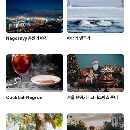
탕이 신기한지 먹어보고 싶다고 가판 앞에서 한동안 솜사
탕을 쳐다보고 있어, 처음으로 솜사탕을 구매했다. 솜사탕
은 달콤하고 폭신해서 ..
Nagornyy 공원의 야경
야생의 벨루가
Cocktail-Negroni
겨울 분위기 - 크리스마스 준비