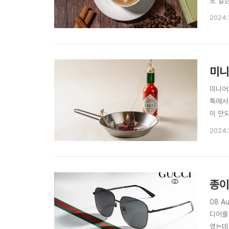
도 열
하다, 
2024.1
으려 
미니
미니어
톡에서
이 안
매한 
2024.1
서 고
종이
08 
디어를
였는데