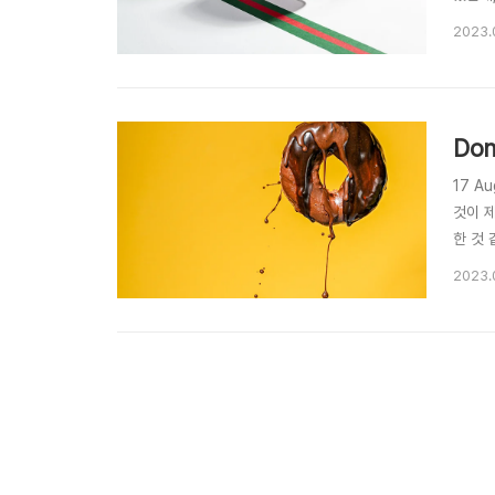
조명은
2023.
Don
17 A
것이 
한 것 
왼쪽 
2023.
에 뿌