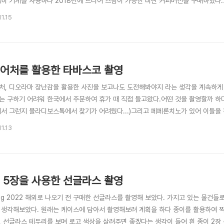
심히 기계를 사용하다 2018년에 드디어 스팀이 가능한 비싼 커피머신을 구매하였다
지인이 카페를 오픈하여, 마침 커피 연출 사진을 찍고 싶어 준비해 봤다.시나몬, 커피 
1.15
구매한파스테르나크의 닥터 지바고 원본 음식 사진 촬영은 보통 조명을 좌측 뒤쪽에 
어처를 활용한 타바스코 촬영
처, 디오라마 장난감을 활용한 사진을 보고나도 도전해봐야지 라는 생각을 계속하게 되
는 구하기 어려워 한국에서 주문하여 휴가 때 직접 들고왔다.어떤 것을 촬영할까 하
되서 그런지 블라디보스톡에서 찾기가 어려웠다...)그리고 페페론치노가 있어 이들을
장난감 후라이펜 위에 페페론치노를 풀을 활용해서 모양을 잡아주고그 위에 지포라이
1.13
정시켰다. 창의적인 사진 등을 촬영하고 싶었는데 모처럼 재미있는 촬영을 하였다. 입
 5장을 사용한 선글라스 촬영
Aug 2022 해외로 나오기 전 구매한 선글라스를 촬영해 보았다. 가지고 있는 물건
 생각해보았다. 원래는 케이스에 담아서 촬영해보려 계획을 하다 종이를 활용하여 
, 선글라스 테두리를 보며 로고 색상을 살려주면 좋겠다는 생각이 들어 흰 종이 2장 