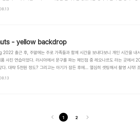
 오른쪽 뒷편에 설치를 하였고 대각선 방향으로 반사판을 설치하였다 선글라스 알에
08.13
uts - yellow backdrop
ug 2022 출근 후, 주말에는 주로 가족들과 함께 시간을 보내다보니 개인 시간을 
제품 사진 연습이었다. 러시아에서 문구를 파는 체인점 중 레오나르도 라는 곳에서 2
같다. 대략 5천원 정도? 그리고는 아기가 잠든 후에... 열심히 셋팅해서 촬영 시작!
하단에 긴 나무 막대를 도넛에 끼워 고정해서 촬영하고 나중에 그 부분은 지워주었다.
08.13
려주었다.
1
2