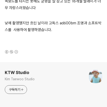
퀵보드를 타지는 못해도 균형을 잘 잡고 있는 18개월 딸래미가 너
무 자랑스러웠습니다
낮에 촬영했지만 흐린 날이라 고독스 ad600bm 조명과 소프트박
스를 사용하여 촬영하였습니다.
(새창열림)
로그 정보
KTW Studio
Kim Taewoo Studio
구독하기