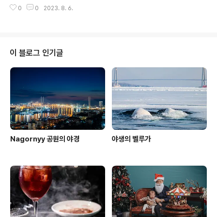
잔히 부서지는 노을 빛과 비누방울을 활용하여 보케(빛 망
데아이스크림을 묻히고 먹는 모습이 너무 사랑스러워 촬영
0
0
2023. 8. 6.
울)을 만들어 사진에 감성을 더 해 보았다.
했다. 보정은 채도를 조금 낮추고, 약간 녹색느낌을 주었다.
이 블로그 인기글
Nagornyy 공원의 야경
야생의 벨루가