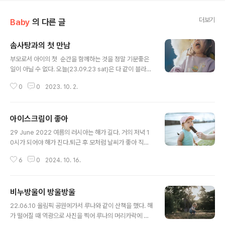
더보기
Baby
의 다른 글
솜사탕과의 첫 만남
글 내용
부모로서 아이의 첫 순간을 함께하는 것을 정말 기분좋은
일이 아닐 수 없다. 오늘(23.09.23 sat)은 다 같이 블라디
보스톡 호랑이의 날로 행사를 보러 센터에 갔다가 생각보
0
0
2023. 10. 2.
다 행사준비가 안되어 있어 약 1년만에? 달자봇 수리조선
소 인근의 해안 공원으로 놀러갔다.놀이터가 잘되어있는데
애들이 놀면서 뜨거운 햇살을 피할 곳이 거의 없다는 것이
아이스크림이 좋아
단점이다(공원에 대한 설명은 각설하고) 사실 루나가 좀 더
글 내용
크면 새하얀 솜사탕을 활용하여 찍고 싶은 사진이 있어 한
29 June 2022 여름의 러시아는 해가 길다. 거의 저녁 1
번 시도 해보려고 하다가...아직 루나의 협조를 받기는 이르
0시가 되어야 해가 진다.퇴근 후 모처럼 날씨가 좋아 직장
구나 싶어 포기하는 찰나, 루나가 솜사탕 가게를 보고 솜사
에서 2정거장 정도 떨어진 공원으로 놀러갔다.2022년 블
탕이 신기한지 먹어보고 싶다고 가판 앞에서 한동안 솜사
6
0
2024. 10. 16.
라디보스톡의 여름은 그렇게 덥지 않았다. 계속 흐린날씨
탕을 쳐다보고 있어, 처음으로 솜사탕을 구매했다. 솜사탕
가 이어져 쌀쌀한 느낌이었다. 여름 러시아 공원에서는 클
은 달콤하고 폭신해서 ..
래식한 모양의 아이스크림 가판이 종종 있다.클래식 아이
비누방울이 방울방울
스크림인 Пломбир(플롬비르. 쁠람비르 - 바닐라 아이스
글 내용
크림)에 초콜릿을 코팅한 것이다. 가끔씩 사먹은 아이스크
22.06.10 올림픽 공원에가서 루나와 같이 산책을 했다. 해
림을 딸과 같이 나눠 먹다보니 아이스크림이 먹고 싶은지
가 떨어질 때 역광으로 사진을 찍어 루나의 머리카락에 잔
아씸~아씸~ 이라고 졸라서 아이스크림을 사서 나눠 먹는