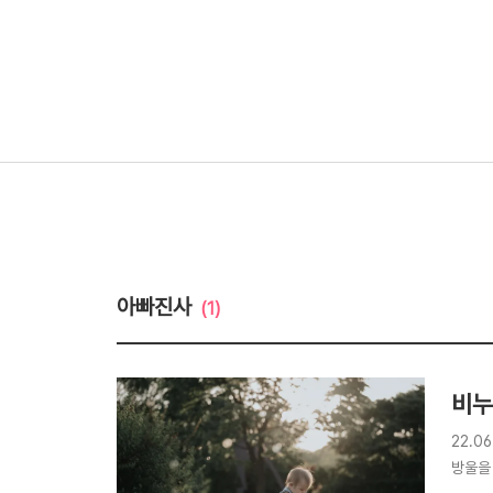
아빠진사
(1)
비누
22.
방울을