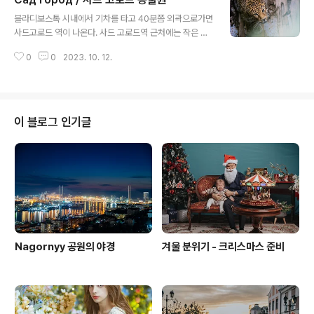
돌아갔는데갑자기 복도에서 개가 짖는 소리가 들리기 시작했다. 뭐지 하면서 복
글 내용
도를 돌아다니다보니..기숙사에서 개를 키우고 있는 학생을 발견했다!?그래서
블라디보스톡 시내에서 기차를 타고 40분쯤 외곽으로가면
그래 누구는 개도 키우는데! 나도 한번 키워보지 뭐! 라는 생각을 하게 되었다.그
사드고로드 역이 나온다. 사드 고로드역 근처에는 작은 동
리고 주말에 ..
물원이 있다. 큰 동물원은 아니지만 있을 동물은 다 있는 것
0
0
2023. 10. 12.
같다. 딸 아이를 찍어주려 가지고간 망원렌즈 였는데... 열
심히 동물만 촬영한 것 같다. 최대한 야생에서 마주친 느낌
으로 촬영을 해보려고 했다. 마치 나무 아래에서 나를 잡아
먹으려는 그런 느낌이 아닌가!? 아닐려나... 보정하는 중에
표범의 눈이 푸른 빛이 도는 것이 정말 신기했다.
이 블로그 인기글
Nagornyy 공원의 야경
겨울 분위기 - 크리스마스 준비