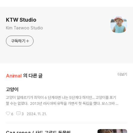
로그 정보
KTW Studio
Kim Taewoo Studio
구독하기
더보기
Animal
의 다른 글
고양이
글 내용
고양이 알레르기가 최악이 6 단계라면 나는 5단계다 하지만... 고양이를 포기
할 수는 없었다. 2013년 러시아에 유학을 가면서 첫 독립을 했다. 모스크바 국
립대학교 기숙사에 지냈는데 기숙사에는 당연히 동물을 키울 수 없었다.하지만
6
3
2024. 11. 21.
나는 러시아인들의 동물 사랑을 그 당시에는 잘 알지 못했다.10월 중순 아르바
트 거리르 지나다 엄청 이쁘게 생긴 고양이를 상자에 담아 길거리에서 판매하는
아저씨가 있었다.나는 그 고양이가 너무 귀여워서 한참을 보다 슬프게 기숙사로
Сад город / 사드 고로드 동물원