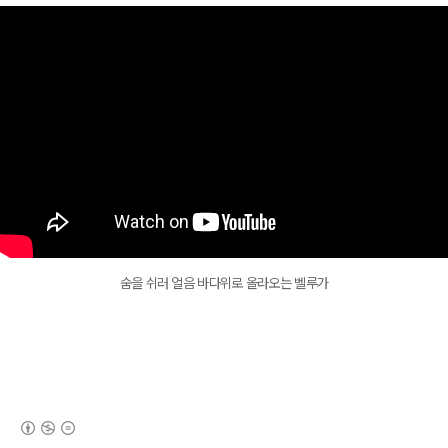
숨을 쉬러 얼음 바다위로 올라오는 벨루가
(새창열림)