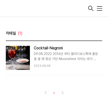
메
뉴
칵테일
(1)
Cocktail-Negroni
09.08.2022 2016년 부터 블라디보스톡에 출장
을 올 때 항상 가던 Moonshine 이라는 바가 있
었다. 블라디보스톡에서는 유명한 바인데 여기는
2023.08.08
클래식 하면서, 메인 바텐더인 알렉세이가 고객이
원하는 맞춤 칵테일을 제공해 줘서 아주 좋았다.
한참 바텐더라는 만화책에 심취하며 취미로 칵테
일을 하고 있었는데, 정말 만화에서 나오는 듯한
바텐더를 만난 것 같아서 신기했다. 스터할때 소리
1
가 정말 하나도 안나는... 코로나 이후 러시아를 방
문하지 못하고 있다가 몇 년만에 다시 문샤인을 찾
았는데 알렉세이는 이미 그 곳을 떠나고 없었다.