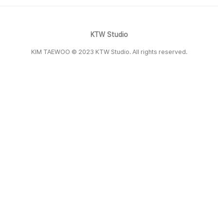
다행이 블라디보스톡 내 다른 가게에서 일하고 있
어 수소문하여 다시 만나게 되었고(나를 기억하지
는 못하더라...) 마침 네그로니 칵테일 대회에 제출
할 새로운 네그로니를 만들고..
KTW Studio
KIM TAEWOO © 2023 KTW Studio. All rights reserved.