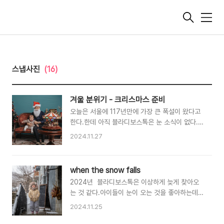
메
뉴
스냅사진
(16)
겨울 분위기 - 크리스마스 준비
오늘은 서울에 117년만에 가장 큰 폭설이 왔다고
한다.한데 아직 블라디보스톡은 눈 소식이 없다.
할로윈이 끝나고 다들 크리스마스 맞이를 시작하
2024.11.27
고 있는 것 같다위 사진은 애기들이 태어나서 매년
맞이하는 크리스마스 사진을 촬영한 것이다올해는
어떤 컨셉으로 촬영할지 고민 중이다. 우리집에는
when the snow falls
겨울에 유독 가족 행사가 많은 것 같다12월 부터
2024년 블라디보스톡은 이상하게 늦게 찾아오
내 생일, 크리스마스, 새해, 1월에는 둘째 생일, 첫
는 것 같다.아이들이 눈이 오는 것을 좋아하는데
째 생일 추운 겨울이지만 가족들과 따뜻하게 보낼
11월이 다 끝나가는 시점에서 아직 눈이 오질 않고
수 있는 행사들이 있어기분이 좋다 모두들 따뜻한
2024.11.25
있다.나는 부산 출신에다가 운 좋게 군 생활도 부
겨울 되길 바랍니다 :)