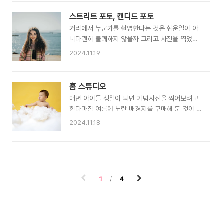
산에서 하다보니 눈에 대한 긍정적인 이미지가 많
다마치 전설의 포켓몬을 보는 듯한?(심지어 모스
스트리트 포토, 캔디드 포토
크바에서 6년 동안 살면서 실컨 눈 구경을 했음에
거리에서 누군가를 촬영한다는 것은 쉬운일이 아
도 말이다 ㅎㅎ )물론 눈이오면 길도 얼어붙고 산
니다괜히 불쾌하지 않을까 그리고 사진을 찍었지
동네 고바위가 많은 블라디보스톡에서는 다니기가
만 동의하지 않아서 삭제해야되지는 않을까, 초상
많이 힘들어지겠지만 아이들이 함박눈을 맞으며
2024.11.19
권 침해를 하는 것은 아닌가 등 최근에 많은 이슈
뛰어다니는 사진을 찍을 수 있어서 좋다.사실 이런
를 남기며 지양하고 있는 촬영이기도 하다.다행이
사진을 찍기기까지 엄청난 시간과 노력이 필요했
러시아는 이런 부분에서는 어느정도 개방적이다.
다. 1. 주말에 눈이와야 할것 러시아의 겨울은 해가
홈 스튜디오
카메라를 들고 거리에서 촬영을 해도 되는지 물어
엄청 짧기 때문에 퇴근시간에는 어두워져 촬영하
매년 아이들 생일이 되면 기념사진을 찍어보려고
보면 대부분 동의를 해준다.혹은 촬영 후 사진의
기가 어렵다.2. 아침 일찍 일어나서 창밖을..
한다마침 여름에 노란 배경지를 구매해 둔 것이 있
사용에 대해 동의를 물어보면 기꺼이 허락해주며
어서 이 것을 활용했다.집에서 배경지를 걸고 촬영
포즈를 취해주는 편이다이 부분에 대해서는 러시
2024.11.18
하는 것은 결코 쉽지 않은 일이다... 하지만와이프
아는 어느정도 개방된 사고를 가진것이라 보고있
의 허락이 있다면 무엇이든 가능하다!?집에 C-스
다.개인적으로는 러시아인들의 자신의 외모에 대
탠드 2개와 배경지 걸이를 사두었다... 와이프가
한 자기애, 자존감이 높다고 생각한다.
출산전까지 사용하던 임산부용 배게를 뜯어서 구
름으로 연출하였다약간의 그리스 로마신화? 천지
1
4
창조같은 느낌이 되었다. 스튜디오 촬영 같은 경우
는 조명은 본인이 직접 셋팅하고 컨트롤하기 때문
에결과물이 비슷하게 나온다. 특히 나오기 쉬운 실
수는 보정을 하다보면같은 조건에서 촬영한 사진