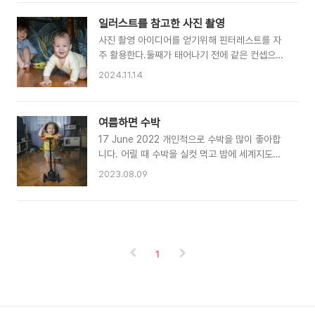
수 있는 수준의 기계의 가격은 어마어마 했었다는
수는 보정을 하다보면같은 조건에서 촬영한 사진
건... 한참 뒤에 알게 된 슬픈 사실.. 3년정도 열심
임에도 불구하고 색이 달라진다는 것이다.그렇기
일러스트를 참고한 사진 촬영
히 기계를 사용하다 2018년에 드디어 스팀이 가
에 신경써서 보정하는 것이 좋다.나는 보통 라이트
사진 촬영 아이디어를 얻기위해 핀터레스트를 자
능한 비싼 커피머신을 구매하였다.그리고 아직까
룸에서 색감등을 보정하면 셋팅값을 복사하여 다
주 활용한다.둘째가 태어나기 전에 같은 컨셉으로
지 잘 사용하고 있다ㅎ 사진 촬영 연습을 하다, 지
른..
곰인형을 넣고 촬영해보려고 했는데. 막상 찍어보
인이 카페를 오픈하여, 마침 커피 연출 사진을 찍
2024.11.14
니 맘에 들지 않아서약 1년이 넘는 시간을 기다린
고 싶어 준비해 봤다.시나몬, 커피 원두, 그리고 배
후 재촬영에 도전하였다. 일러스트를 보고 사진처
경지 2장(각 500원) 그리고 아내가 읽으려 구매
럼 만드는 작업에 관심을 가지고 있다. 완전히 똑
한파스테르나크의 닥터 지바고 원본 음식 사진 촬
여름하면 수박
같지는 않지만 비슷한 느낌으로 사진 촬영을 해보
영은 보통 조명을 좌측 뒤쪽에 설치하여그림자가
17 June 2022 개인적으로 수박을 많이 좋아합
았다. 이번 촬영은 창문으로 자연광이 잘드는 곳에
앞으로 생기도록 하는 ..
니다. 어릴 때 수박을 실컷 먹고 밤에 세계지도를
테이블을 옮겨 작업하였다. 아이들이 어떻게 움직
그린 적이 한 두번이 아니었던 것 같습니다. 하지
일지 예측하기 어렵기 때문에 시행착오를 엄청나
2023.08.09
만 아기 엄마는 수박이 마치 설탕물을 절여둔 종이
게 겪었다.촬영도 후다다닥 진행할 수 밖에 없었
를 씹는 느낌이 난다며 별로 좋아하지 않습니다.
다. 애들이 테이블 보를 당기면 새로 셋팅해야하고
그래도 무더운 더위 속 수박을 너무 먹고 싶었고,
테이블 밑에 있지 않고 도망가는 등... 보통 촬영
아기도 수박을 좋아해서 한 통을 사버렸습니다. 그
시 수동모드로 촬영하는데 찍는다고 셋팅 값을 잘
리고는 이왕 수박을 샀으니 활용을 해보고 싶어 반
확인하지 못한 사태까지...ㅎㅎ 쉽지 않은..
1
통은 그냥 화채처럼 만들어 먹고 며칠 간 말린 뒤
모자를 만들었습니다. 하지만 수박이라 그런지 며
칠을 말려도 끈끈함과 수분은 쉽게 사라지지 않더
라구요. 촬영 뒤 깨끗하게 목욕했습니다. 퀵보드를