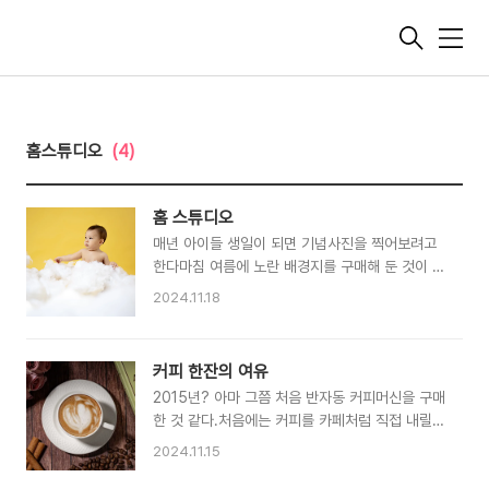
메
뉴
홈스튜디오
(4)
홈 스튜디오
매년 아이들 생일이 되면 기념사진을 찍어보려고
한다마침 여름에 노란 배경지를 구매해 둔 것이 있
어서 이 것을 활용했다.집에서 배경지를 걸고 촬영
2024.11.18
하는 것은 결코 쉽지 않은 일이다... 하지만와이프
의 허락이 있다면 무엇이든 가능하다!?집에 C-스
탠드 2개와 배경지 걸이를 사두었다... 와이프가
커피 한잔의 여유
출산전까지 사용하던 임산부용 배게를 뜯어서 구
2015년? 아마 그쯤 처음 반자동 커피머신을 구매
름으로 연출하였다약간의 그리스 로마신화? 천지
한 것 같다.처음에는 커피를 카페처럼 직접 내릴
창조같은 느낌이 되었다. 스튜디오 촬영 같은 경우
수 있다는 즐거움에그리고 라떼 아트를 시작할 수
는 조명은 본인이 직접 셋팅하고 컨트롤하기 때문
2024.11.15
있다는 기대로 가득 찼었다.하지만 라떼 아트를 할
에결과물이 비슷하게 나온다. 특히 나오기 쉬운 실